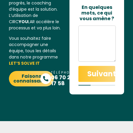
progrès, le coaching
En quelques
d’équipe est la solution.
mots, ce qui
L’utilisation de
vous amène ?
CIRC
YOU
LAR accélère le
processus et va plus loin.
Vous souhaitez faire
accompagner une
équipe, tous les détails
dans notre programme
LET’S SOLVE IT
Suivant
TÉLÉPHONE
Faisons
06 70 26
connaissance
17 58