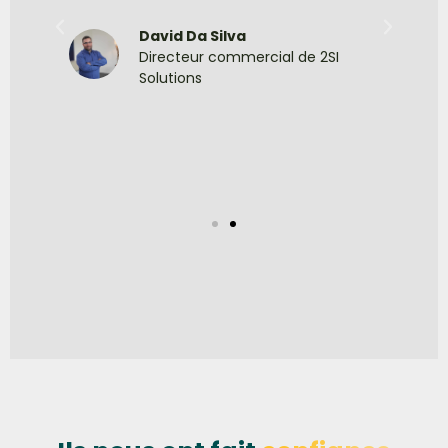
.
David Da Silva
ion
mo
Directeur commercial de 2SI
er
m
Solutions