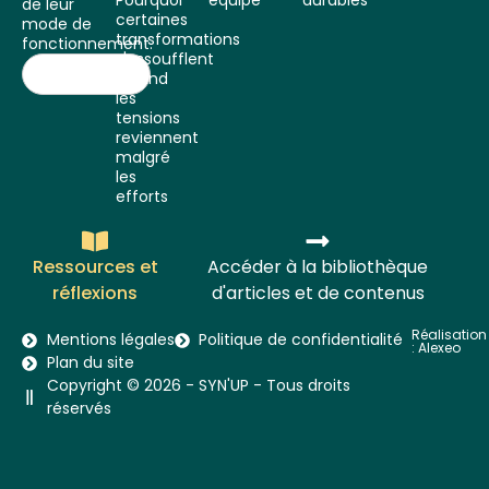
Pourquoi
équipe
durables
de leur
certaines
mode de
transformations
fonctionnement.
s'essoufflent
Quand
les
tensions
reviennent
malgré
les
efforts
Ressources et
Accéder à la bibliothèque
réflexions
d'articles et de contenus
Réalisation
Mentions légales
Politique de confidentialité
:
Alexeo
Plan du site
Copyright © 2026 - SYN'UP - Tous droits
réservés​