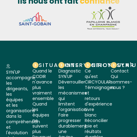
Ils nous ont fait
confiance
SITUATIONS
INTERVENTIONS
CIRCYOULAR
SYN'
Quand le
Diagnostic
Ce
Contact
SYN'UP
CODIR
SYN'UP
qu'est
Qui
accompagne
n'avance
Déverrouiller
CIRCYOULAR
sommes-
les
plus
les
Témoignages
nous ?
dirigeants,
vraiment
mécanismes
et
les
ensemble
qui
retours
équipes
Quand
limitent
d'expérience
et les
les
l'organisation
Livre
organisations
équipes
Faire
blanc
dans la
ne
progresser
Réconcilier
compréhension
suivent
durablement
joie et
et
plus
une
réultats
l'évolution