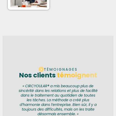
TÉMOIGNAGES
Nos clients
témoignent
s
« CIRCYOULAR® a mis beaucoup plus de
ue
sincérité dans les relations et plus de facilité
c
.
dans le traitement au quotidien de toutes
été
les tâches. La méthode a créé plus
Un
he,
d’harmonie dans l’entreprise. Bien sûr, il y a
su
ait
toujours des difficultés, mais on les traite
j’
s a
désormais ensemble. »
re