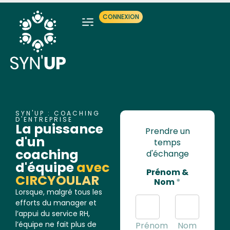
CONNEXION
SYN'UP : COACHING
D'ENTREPRISE
La puissance
Prendre un
d'un
temps
coaching
d'échange
d'équipe
avec
Prénom &
CIRCYOULAR
Nom
*
Lorsque, malgré tous les
efforts du manager et
l’appui du service RH,
l’équipe ne fait plus de
Prénom
Nom