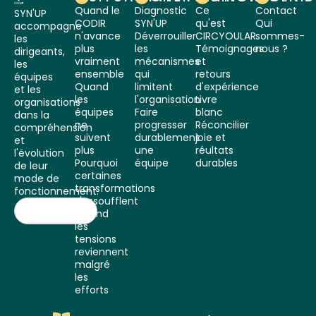
Quand le
Diagnostic
Ce
Contact
SYN'UP
CODIR
SYN'UP
qu'est
Qui
accompagne
n'avance
Déverrouiller
CIRCYOULAR
sommes-
les
plus
les
Témoignages
nous ?
dirigeants,
vraiment
mécanismes
et
les
ensemble
qui
retours
équipes
Quand
limitent
d'expérience
et les
les
l'organisation
Livre
organisations
équipes
Faire
blanc
dans la
ne
progresser
Réconcilier
compréhension
suivent
durablement
joie et
et
plus
une
réultats
l'évolution
Pourquoi
équipe
durables
de leur
certaines
mode de
transformations
fonctionnement.
s'essoufflent
Quand
les
tensions
reviennent
malgré
les
efforts