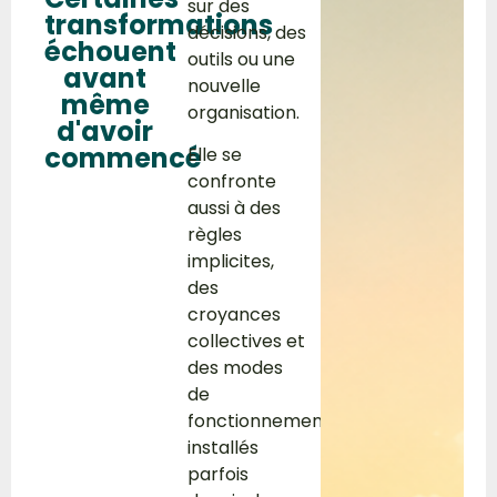
sur des
transformations
décisions, des
échouent
outils ou une
avant
nouvelle
même
organisation.
d'avoir
commencé
Elle se
confronte
aussi à des
règles
implicites,
des
croyances
collectives et
des modes
de
fonctionnement
installés
parfois