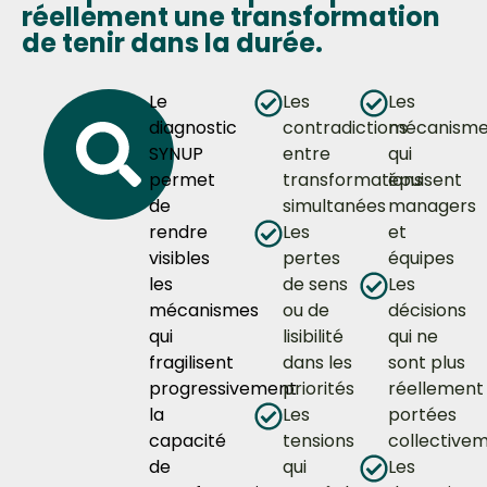
réellement une transformation
de tenir dans la durée.
Le
Les
Les
diagnostic
contradictions
mécanisme
SYNUP
entre
qui
permet
transformations
épuisent
de
simultanées
managers
rendre
Les
et
visibles
pertes
équipes
les
de sens
Les
mécanismes
ou de
décisions
qui
lisibilité
qui ne
fragilisent
dans les
sont plus
progressivement
priorités
réellement
la
Les
portées
capacité
tensions
collective
de
qui
Les