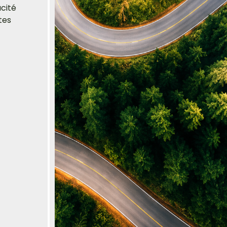
acité
tes