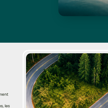
ement
s, les