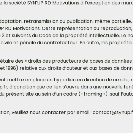
de la société SYN’UP RD Motivations à l’exception des ma
adaptation, retransmission ou publication, même partielle
’UP RD Motivations. Cette représentation ou reproduction,
2 et suivants du Code de la propriété intellectuelle. Le 
ivile et pénale du contrefacteur. En outre, les propriéta
aire des « droits des producteurs de bases de données » vis
llet 1998) relative aux droits d’auteur et aux bases de don
euvent mettre en place un hyperlien en direction de ce site
p.fr, à condition que ce lien s’ouvre dans une nouvelle fenê
e du présent site au sein d’un cadre (« framing »), sauf l’
ion, veuillez nous contacter par email : contact@synup.f