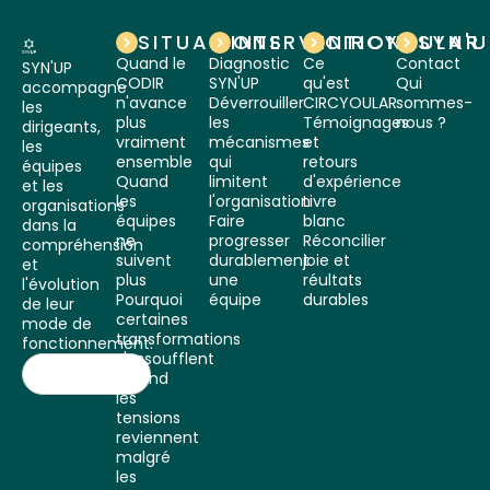
SITUATIONS
INTERVENTIONS
CIRCYOULAR
SYN'
Quand le
Diagnostic
Ce
Contact
SYN'UP
CODIR
SYN'UP
qu'est
Qui
accompagne
n'avance
Déverrouiller
CIRCYOULAR
sommes-
les
plus
les
Témoignages
nous ?
dirigeants,
vraiment
mécanismes
et
les
ensemble
qui
retours
équipes
Quand
limitent
d'expérience
et les
les
l'organisation
Livre
organisations
équipes
Faire
blanc
dans la
ne
progresser
Réconcilier
compréhension
suivent
durablement
joie et
et
plus
une
réultats
l'évolution
Pourquoi
équipe
durables
de leur
certaines
mode de
transformations
fonctionnement.
s'essoufflent
Quand
les
tensions
reviennent
malgré
les