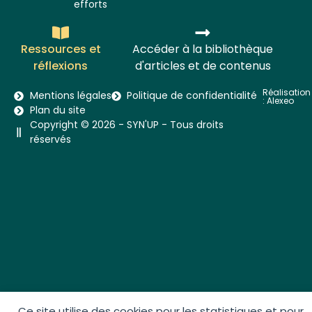
efforts
Ressources et
Accéder à la bibliothèque
réflexions
d'articles et de contenus
Réalisation
Mentions légales
Politique de confidentialité
:
Alexeo
Plan du site
Copyright © 2026 - SYN'UP - Tous droits
réservés​
Ce site utilise des cookies pour les statistiques et pour