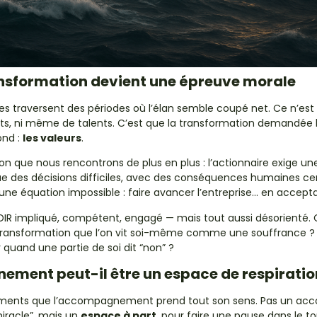
nsformation devient une épreuve morale
es traversent des périodes où l’élan semble coupé net. Ce n’est 
s, ni même de talents. C’est que la transformation demandée
ond :
les valeurs
.
on que nous rencontrons de plus en plus : l’actionnaire exige un
ue des décisions difficiles, avec des conséquences humaines cer
une équation impossible : faire avancer l’entreprise… en accepta
DIR impliqué, compétent, engagé — mais tout aussi désorient
e transformation que l’on vit soi-même comme une souffrance
 quand une partie de soi dit “non” ?
ment peut-il être un espace de respiratio
oments que l’accompagnement prend tout son sens. Pas un 
 miracle”, mais un
espace à part
, pour faire une pause dans le tou