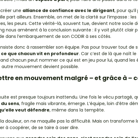
, créer une
alliance de confiance avec le dirigeant
, pour qu’i
ulle part ailleurs. Ensemble, on met de la clarté sur l’impasse : le
res, les peurs. Cette vérité-là, souvent tue, devient notre socle de
 nous amènent à la conclusion suivante : il y voit plutôt clair 
side dans l’embarquement de son CODIR à ses côtés.
nsiste donc à rassembler son équipe. Pas pour trouver tout de su
 ce que chacun vit en profondeur
. Car c’est de là que naît le 
 quand chacun peut nommer ce qui est en jeu pour lui, quand les
n autre mouvement devient possible.
tre en mouvement malgré – et grâce à – c
uite est presque toujours inattendu. Une fois le vécu partagé, 
 du sens
, fragile mais vibrante, émerge. L’équipe, loin d’être dé
qu’elle veut défendre
, même dans la tempête.
douleur, on ne maquille pas la difficulté. Mais on transforme l
er à coopérer, de se taire à oser dire.