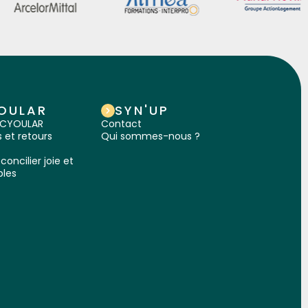
OULAR
SYN'UP
IRCYOULAR
Contact
et retours
Qui sommes-nous ?
concilier joie et
bles