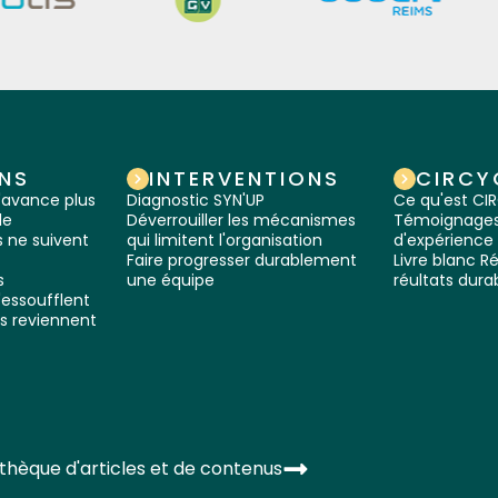
NS
INTERVENTIONS
CIRCY
'avance plus
Diagnostic SYN'UP
Ce qu'est C
le
Déverrouiller les mécanismes
Témoignages 
 ne suivent
qui limitent l'organisation
d'expérience
Faire progresser durablement
Livre blanc Ré
s
une équipe
réultats dura
'essoufflent
s reviennent
othèque d'articles et de contenus