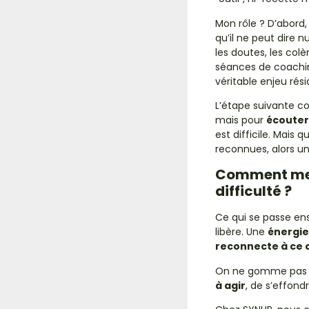
Mon rôle ? D’abord
qu’il ne peut dire n
les doutes, les colè
séances de coaching
véritable enjeu ré
L’étape suivante co
mais pour
écouter
est difficile. Mais
reconnues, alors u
Comment met
difficulté ?
Ce qui se passe ens
libère. Une
énergie
reconnecte à ce 
On ne gomme pas la 
à agir
, de s’effondr