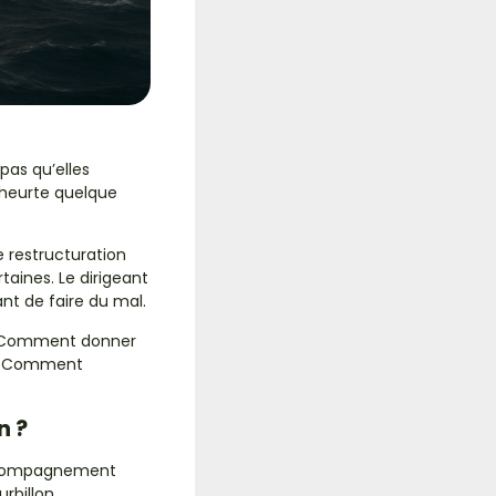
pas qu’elles
 heurte quelque
e restructuration
taines. Le dirigeant
nt de faire du mal.
é. Comment donner
 ? Comment
n ?
accompagnement
rbillon.