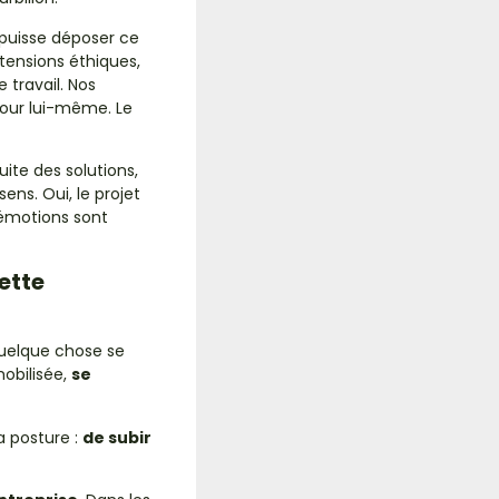
l puisse déposer ce
s tensions éthiques,
 travail. Nos
pour lui-même. Le
ite des solutions,
sens. Oui, le projet
 émotions sont
ette
quelque chose se
mobilisée,
se
a posture :
de subir