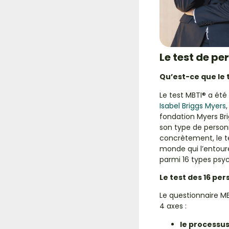
Le test de pe
Qu’est-ce que le 
Le test MBTI® a ét
Isabel Briggs Myers
fondation Myers Br
son type de personn
concrètement,
le 
monde qui l’entour
parmi 16 types psyc
Le test des 16 per
Le questionnaire
M
4 axes :
le processus