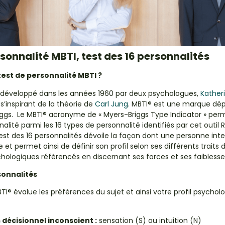
rsonnalité MBTI, test des 16 personnalités
test de personnalité MBTI ?
é développé dans les années 1960 par deux psychologues,
Kather
, s’inspirant de la théorie de
Carl Jung
. MBTI® est une marque dép
iggs. Le MBTI® acronyme de « Myers-Briggs Type Indicator » per
alité parmi les 16 types de personnalité identifiés par cet outil 
test des 16 personnalités dévoile la façon dont une personne inte
e
et permet ainsi de définir son profil selon ses différents traits
hologiques référencés en discernant ses forces et ses faiblesse
sonnalités
BTI®
évalue les préférences du sujet et ainsi votre profil psycho
 décisionnel inconscient :
sensation (S) ou intuition (N)