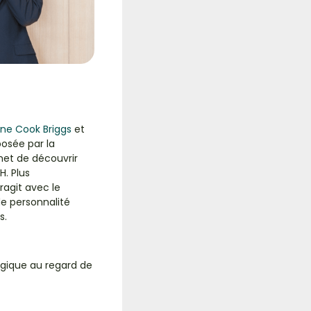
ine Cook Briggs
et
osée par la
met de découvrir
RH.
Plus
ragit avec le
 de personnalité
s.
logique au regard de