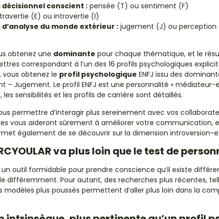
 décisionnel conscient :
pensée (T) ou sentiment (F)
ravertie (E) ou introvertie (I)
 d’analyse du monde extérieur :
jugement (J) ou perception 
vous obtenez une
dominante
pour chaque thématique, et le résu
ttres correspondant à l’un des 16 profils psychologiques explici
, vous obtenez le
profil psychologique
ENFJ issu des dominante
nt – Jugement. Le profil ENFJ est une personnalité « médiateur
 les sensibilités et les profils de carrière sont détaillés.
ous permettre d’interagir plus sereinement avec vos collaborate
es vous aideront sûrement à améliorer votre communication, 
rmet également de se découvrir sur la dimension introversion-e
RCYOULAR va plus loin que le test de person
un outil formidable pour prendre conscience qu’il existe différent
e différemment. Pour autant, des recherches plus récentes, tell
s modèles plus poussés permettent d’aller plus loin dans la com
 intrinsèque, plus pertinente qu’un profil 