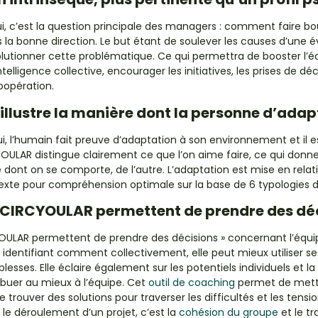
i, c’est la question principale des managers : comment faire bo
 la bonne direction. Le but étant de soulever les causes d’une é
lutionner cette problématique. Ce qui permettra de booster l’é
ntelligence collective, encourager les initiatives, les prises de déc
oopération.
llustre la manière dont la personne d’adap
i, l’humain fait preuve d’adaptation à son environnement et il es
ULAR distingue clairement ce que l’on aime faire, ce qui donne 
e dont on se comporte, de l’autre. L’adaptation est mise en relat
texte pour compréhension optimale sur la base de 6 typologies 
 CIRCYOULAR permettent de prendre des dé
OULAR permettent de prendre des décisions » concernant l’équi
dentifiant comment collectivement, elle peut mieux utiliser se
aiblesses. Elle éclaire également sur les potentiels individuels et 
buer au mieux à l’équipe. Cet
outil de coaching
permet de mett
e trouver des solutions pour traverser les difficultés et les tensio
le déroulement d’un projet, c’est la
cohésion du groupe
et le tr