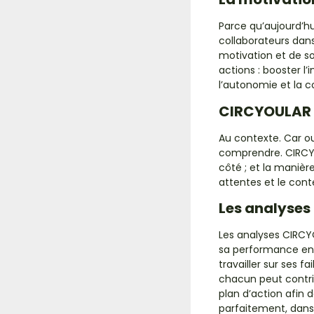
Parce qu’aujourd’hu
collaborateurs dans
motivation et de so
actions : booster l’i
l’autonomie et la c
CIRCYOULAR i
Au contexte. Car ou
comprendre. CIRCYO
côté ; et la manièr
attentes et le con
Les analyses
Les analyses CIRCY
sa performance en i
travailler sur ses f
chacun peut contri
plan d’action afin d
parfaitement, dans 