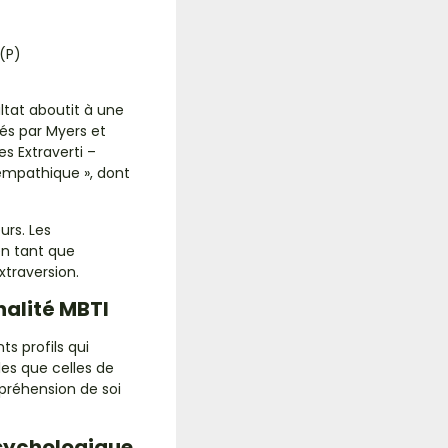
(P)
ltat aboutit à une
tés par Myers et
s Extraverti –
-empathique », dont
urs. Les
en tant que
xtraversion.
nalité MBTI
s profils qui
es que celles de
préhension de soi
psychologique