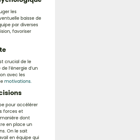
uger les
ventuelle baisse de
quipe par diverses
ision, favoriser
te
t crucial de le
de l’énergie d’un
ion avec les
de
motivations.
cisions
pe pour accélérer
s forces et
la manière dont
re en place un
ns. On le sait
avail en équipe qui