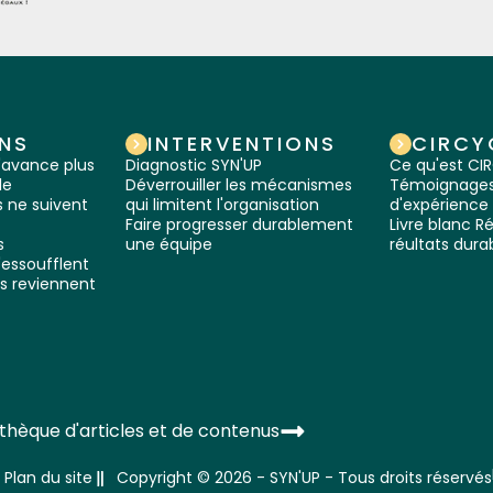
NS
INTERVENTIONS
CIRCY
'avance plus
Diagnostic SYN'UP
Ce qu'est C
le
Déverrouiller les mécanismes
Témoignages 
 ne suivent
qui limitent l'organisation
d'expérience
Faire progresser durablement
Livre blanc Ré
s
une équipe
réultats dura
'essoufflent
s reviennent
othèque d'articles et de contenus
Plan du site
Copyright © 2026 - SYN'UP - Tous droits réservés​