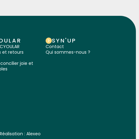
OULAR
SYN'UP
IRCYOULAR
Contact
et retours
Qui sommes-nous ?
concilier joie et
bles
Réalisation :
Alexeo