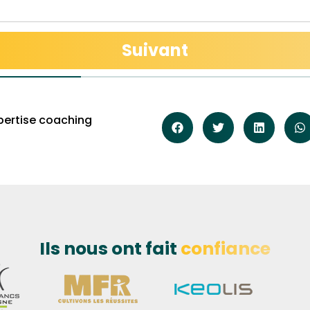
mots,
Suivant
mots,
En
pertise coaching
Ils nous ont fait
confiance