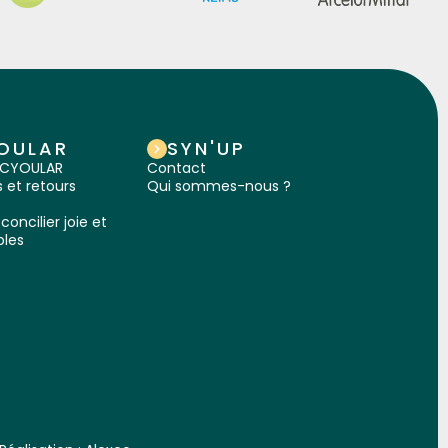
OULAR
SYN'UP
IRCYOULAR
Contact
et retours
Qui sommes-nous ?
concilier joie et
bles