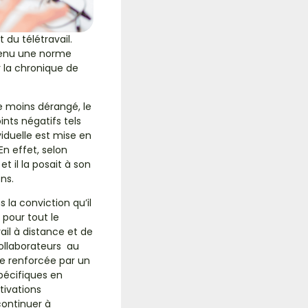
du télétravail.
evenu une norme
r la chronique de
tre moins dérangé, le
oints négatifs tels
viduelle est mise en
En effet, selon
t il la posait à son
ns.
 la conviction qu’il
 pour tout le
il à distance et de
collaborateurs au
tre renforcée par un
pécifiques en
tivations
continuer à