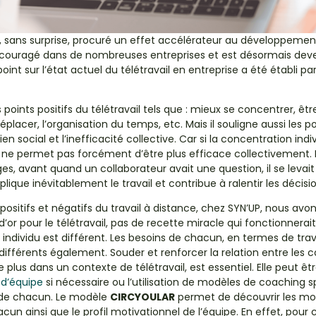
, sans surprise, procuré un effet accélérateur au développement 
 encouragé dans de nombreuses entreprises et est désormais d
oint sur l’état actuel du télétravail en entreprise a été établi pa
es points positifs du télétravail tels que : mieux se concentrer, ê
placer, l’organisation du temps,
etc. Mais il souligne aussi les p
n social et l’inefficacité collective. Car si la concentration indi
il ne permet pas forcément d’être plus efficace collectivement. 
s, avant quand un collaborateur avait une question, il se levait e
ique inévitablement le travail et contribue à ralentir les décisio
ositifs et négatifs du travail à distance, chez SYN’UP, nous avons
d’or pour le télétravail, pas de recette miracle qui fonctionnerait
dividu est différent. Les besoins de chacun, en termes de trava
 différents également. Souder et renforcer la relation entre les 
e plus dans un contexte de télétravail, est essentiel. Elle peut ê
d’équipe
si nécessaire ou l’utilisation de modèles
de coaching
s
s de chacun. Le modèle
CIRCYOULAR
permet de découvrir les mo
cun ainsi que le profil motivationnel de l’équipe. En effet, pour 