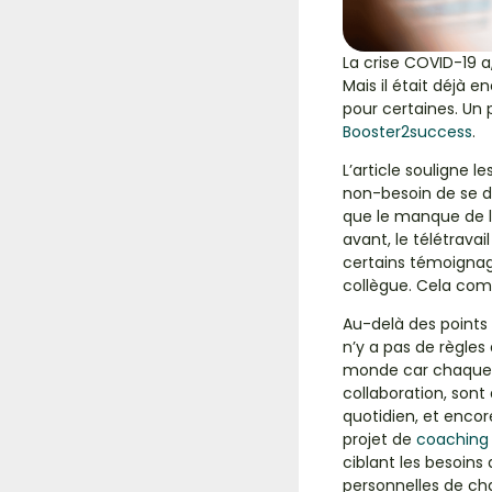
La crise COVID-19 a
Mais il était déjà
pour certaines. Un p
Booster2success
.
L’article souligne l
non-besoin de se dé
que le manque de lie
avant, le télétrava
certains témoignage
collègue. Cela compl
Au-delà des points p
n’y a pas de règles 
monde car chaque in
collaboration, sont
quotidien, et encor
projet de
coaching 
ciblant les besoin
personnelles de cha