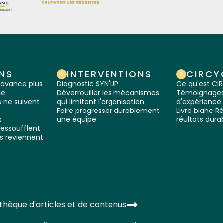
NS
INTERVENTIONS
CIRCY
'avance plus
Diagnostic SYN'UP
Ce qu'est C
le
Déverrouiller les mécanismes
Témoignages 
 ne suivent
qui limitent l'organisation
d'expérience
Faire progresser durablement
Livre blanc Ré
s
une équipe
réultats dura
'essoufflent
s reviennent
othèque d'articles et de contenus