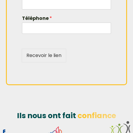
*
Téléphone
*
S
o
c
i
é
t
Recevoir le lien
é
*
Ils nous ont fait
confiance