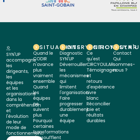
SITUATIONS
INTERVENTIONS
CIRCYOULAR
SYN'
Quand le
Diagnostic
Ce
Contact
SYN'UP
CODIR
SYN'UP
qu'est
Qui
accompagne
n'avance
Déverrouiller
CIRCYOULAR
sommes-
les
plus
les
Témoignages
nous ?
dirigeants,
vraiment
mécanismes
et
les
ensemble
qui
retours
équipes
Quand
limitent
d'expérience
et les
les
l'organisation
Livre
organisations
équipes
Faire
blanc
dans la
ne
progresser
Réconcilier
compréhension
suivent
durablement
joie et
et
plus
une
réultats
l'évolution
Pourquoi
équipe
durables
de leur
certaines
mode de
transformations
fonctionnement.
s'essoufflent