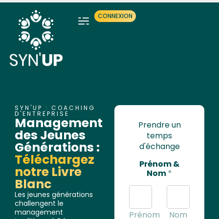
CONNEXION
SYN'UP : COACHING
D'ENTREPRISE
Management
Prendre un
des Jeunes
temps
Générations :
d'échange
Téléchargez
Prénom &
notre Livre
Nom
*
Blanc
Les jeunes générations
challengent le
management
Prénom
Nom