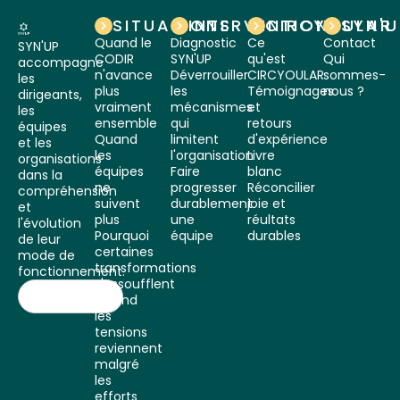
SITUATIONS
INTERVENTIONS
CIRCYOULAR
SYN'
Quand le
Diagnostic
Ce
Contact
SYN'UP
CODIR
SYN'UP
qu'est
Qui
accompagne
n'avance
Déverrouiller
CIRCYOULAR
sommes-
les
plus
les
Témoignages
nous ?
dirigeants,
vraiment
mécanismes
et
les
ensemble
qui
retours
équipes
Quand
limitent
d'expérience
et les
les
l'organisation
Livre
organisations
équipes
Faire
blanc
dans la
ne
progresser
Réconcilier
compréhension
suivent
durablement
joie et
et
plus
une
réultats
l'évolution
Pourquoi
équipe
durables
de leur
certaines
mode de
transformations
fonctionnement.
s'essoufflent
Quand
les
tensions
reviennent
malgré
les
efforts