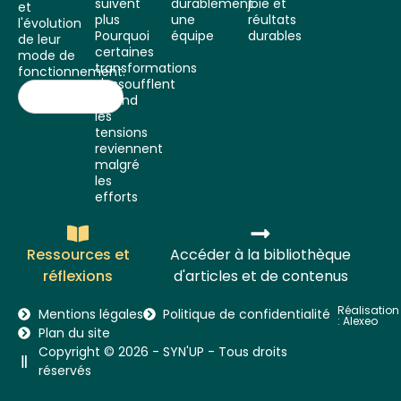
suivent
durablement
joie et
et
plus
une
réultats
l'évolution
Pourquoi
équipe
durables
de leur
certaines
mode de
transformations
fonctionnement.
s'essoufflent
Quand
les
tensions
reviennent
malgré
les
efforts
Ressources et
Accéder à la bibliothèque
réflexions
d'articles et de contenus
Réalisation
Mentions légales
Politique de confidentialité
:
Alexeo
Plan du site
Copyright © 2026 - SYN'UP - Tous droits
réservés​