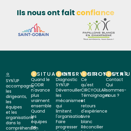
Ils nous ont fait
confiance
SITUATIONS
INTERVENTIONS
CIRCYOULAR
SYN'
Quand le
Diagnostic
Ce
Contact
SYN'UP
CODIR
SYN'UP
qu'est
Qui
accompagne
n'avance
Déverrouiller
CIRCYOULAR
sommes-
les
plus
les
Témoignages
nous ?
dirigeants,
vraiment
mécanismes
et
les
ensemble
qui
retours
équipes
Quand
limitent
d'expérience
et les
les
l'organisation
Livre
organisations
équipes
Faire
blanc
dans la
ne
progresser
Réconcilier
compréhension