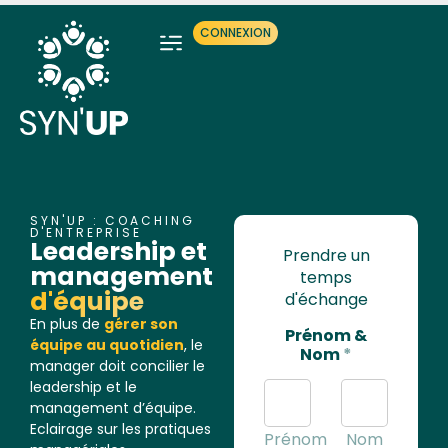
CONNEXION
SYN'UP : COACHING
D'ENTREPRISE
Leadership et
Prendre un
management
temps
d'équipe
d'échange
En plus de
gérer son
Prénom &
équipe au quotidien
, le
Nom
*
manager doit concilier le
leadership et le
management d’équipe.
Eclairage sur les pratiques
Prénom
Nom