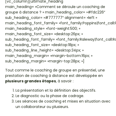
[vc_column][ultimate_heading
main_heading= »Comment se déroule un coaching de
groupe à distance ? » main_heading_color= »#fdc226″
sub_heading_color= »#777777″ alignment= »left »
main_heading_font_family= »font_family:Poppins|font_call:P
main_heading_style= »font-weight:500; »
main_heading_font_size= »desktop:26px; »
sub_heading_font_family= »font_family:Raleway|font_call:R
sub_heading_font_size= »desktop:18px; »
sub_heading_line_height= »desktop:34px; »
main_heading_margin= »margin-bottom:16px; »
sub_heading_margin= »margin-top:28px; »]
Tout comme le coaching de groupe en présentiel, une
prestation de coaching à distance est développée en
plusieurs grandes étapes
, à savoir :
La présentation et la définition des objectifs.
Le diagnostic ou la phase de cadrage.
Les séances de coaching et mises en situation avec
un collaborateur ou plusieurs.