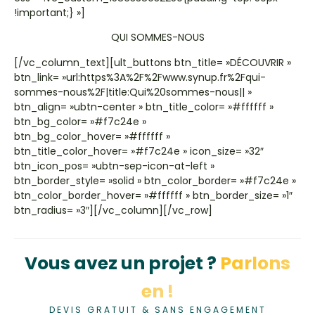
!important;} »]
QUI SOMMES-NOUS
[/vc_column_text][ult_buttons btn_title= »DÉCOUVRIR »
btn_link= »url:https%3A%2F%2Fwww.synup.fr%2Fqui-
sommes-nous%2F|title:Qui%20sommes-nous|| »
btn_align= »ubtn-center » btn_title_color= »#ffffff »
btn_bg_color= »#f7c24e »
btn_bg_color_hover= »#ffffff »
btn_title_color_hover= »#f7c24e » icon_size= »32″
btn_icon_pos= »ubtn-sep-icon-at-left »
btn_border_style= »solid » btn_color_border= »#f7c24e »
btn_color_border_hover= »#ffffff » btn_border_size= »1″
btn_radius= »3″][/vc_column][/vc_row]
Vous avez un projet ?
Parlons
en !
DEVIS GRATUIT & SANS ENGAGEMENT