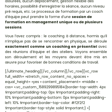
assurées, aucun déplacement, gestion flexible des
horaires, possibilité d’enregistrer la séance, aucun niveau
pré requis, etc. Le processus de formation par un coach
d’équipe peut prendre la forme d’une
session de
formation en management unique ou de plusieurs
sessions
.
Vous l’avez compris : le coaching à distance, hormis qu’il
n’implique pas de se rencontrer en physique, se déroule
exactement comme un coaching en présentiel
avec
des réunions d’équipe et des ateliers. Voyons ensemble
son déroulement et les moyens devant être mis en
œuvre pour favoriser de bonnes conditions de travail.
[/ultimate_heading][/vc_column][/vc_row][vc_row
full_width= »stretch_row_content_no_spaces »
equal_height= »yes » content_placement= »middle »
css= ».vc_custom_1589299895184{border-top-width: 4px
!important;padding-top: 0px !important;padding-right:
10% !important;padding-bottom: 0px !important;padding-
left: 10% !important;border-top-color: #f2f2f2
!important;border-top-style: solid !important;} »]