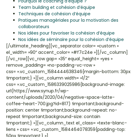
Pourquoi le coaching d’équipe ?
Team building et cohésion d’équipe
Techniques de cohésion d’équipe
Pratiques managériales pour la motivation des
collaborateurs
Nos idées pour favoriser la cohésion d’équipe
Nos idées de séminaire pour la cohésion d’équipe
[/ultimate_heading][vc_separator color= »custom »
el_width= »90″ accent_color= »#f7c24e »][/vc_column]
[/vc_row][vc_row gap= »35″ equal_height= »yes »
remove_padding= »no-padding-vc-row »
css= ».vc_custom_1584444638346{margin-bottom: 30px
!important;} »][vc_column width= »1/2″
css= ».vc_custom_1586339025986{background-image:
url(https://www.synup.fr/wp-
content/uploads/2020/04/negative-space-latte-
coffee-heart-700.jpg?id=817) !important;background-
position: center !important;background-repeat: no-
repeat !important;background-size: contain
!important;} »][vc_column_text el_class= »texte-blanc-
liens » css= ».vc_custom_1584464078359{padding-top:
50px !important;} »]