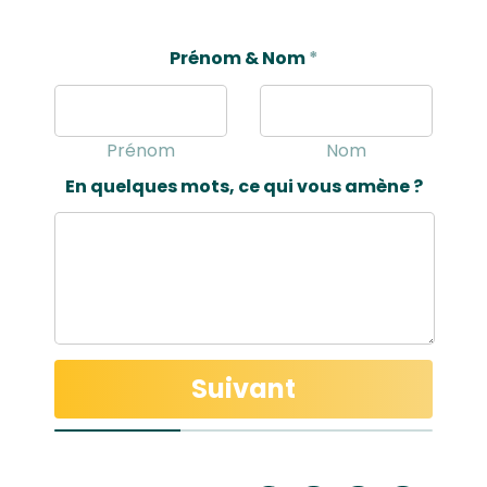
Prénom & Nom
*
*
*
Accord
Prénom
Nom
En quelques mots, ce qui vous amène ?
Suivant