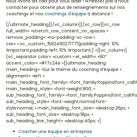
Nous avons les clés pour vous aider !
N’hésitez pas à nous
contacter pour obtenir plus de renseignements sur nos
coachings et nos
coachings d’équipe
à distance !
[/ultimate_heading][/vc_column][/vc_row][vc_row
full_width= »stretch_row_content_no_spaces »
remove_padding= »no-padding-vc-row »
css= ».vc_custom_1592490271771{padding-right: 10%
!important;padding-left: 10% !important;} »][vc_column]
[vc_separator color= »custom » el_width= »90″
accent_color= »#f7c24e »][ultimate_heading
main_heading= »Sur le thème du coaching d’équipe »
alignment= »left »
main_heading_font_family= »font_family:Poppins|font_call:P
main_heading_style= »font-weight:800; »
sub_heading_font_family= »font_family:Poppins|font_call:Pop
sub_heading_style= »font-weight:normal;font-
style:normal; » main_heading_font_size= »desktop:26px; »
sub_heading_font_size= »desktop:18px; »
sub_heading_line_height= »desktop:40px; »]
Coacher une équipe en entreprise