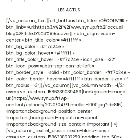
LES ACTUS
[/vc_column_text][ult_buttons btn_title= »DÉCOUVRIR »
btn_link= »url:https%3A%2F%2Fwww.synup.fr%2Faccueil-
blog%2F|title:D%C3%A9couvrir|| » btn_align= »ubtn-
center » btn_title_color= »#ffffff »
btn_bg_color= »#f7c24e »
btn_bg_color_hover= »#ffffff »
btn_title_color_hover= »#f7c24e » icon_size= »32″
btn_icon_pos= »ubtn-sep-icon-at-left »
btn_border_style= »solid » btn_color_border= »#f7c24e »
btn_color_border_hover= »#ffffff » btn_border_size= »1″
btn_radius= »3″][/vc_column][vc_column width= »1/2″
css= ».vc_custom_1586339039469{background-image:
url(https://www.synup.fr/wp-
content/uploads/2020/04/Etincelles-1000.jpg?id=816)
!important;background-position: center
!important;background-repeat: no-repeat
!important;background-size: contain !important;} »]
[vc_column_text el_class= »texte-blanc-liens »
css= ».vc_custom_1586338932259{padding-top: 50px