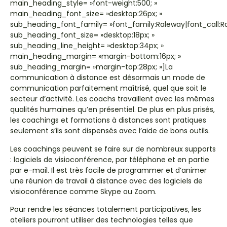
main_heading_style= »font-weight:500; »
main_heading_font_size= »desktop:26px; »
sub_heading_font_family= »font_family:Raleway|font_call:R
sub_heading_font_size= »desktop:18px; »
sub_heading_line_height= »desktop:34px; »
main_heading_margin= »margin-bottom:16px; »
sub_heading_margin= »margin-top:28px; »]
La
communication à distance est désormais un mode de
communication parfaitement maîtrisé, quel que soit le
secteur d’activité. Les coachs travaillent avec les mêmes
qualités humaines qu’en présentiel. De plus en plus prisés,
les coachings et formations à distances sont pratiques
seulement s’ils sont dispensés avec l’aide de bons outils.
Les coachings peuvent se faire sur de nombreux supports
: logiciels de visioconférence, par téléphone et en partie
par e-mail. Il est très facile de programmer et d’animer
une réunion de travail à distance avec des logiciels de
visioconférence comme Skype ou Zoom.
Pour rendre les séances totalement participatives, les
ateliers pourront utiliser des technologies telles que