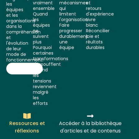
vraiment
mécanismes
et
les
ensemble
qui
retours
équipes
Quand
limitent
d'expérience
et les
les
l'organisation
Livre
organisations
équipes
Faire
blanc
dans la
ne
progresser
Réconcilier
compréhension
suivent
durablement
joie et
et
plus
une
réultats
l'évolution
Pourquoi
équipe
durables
de leur
certaines
mode de
transformations
fonctionnement.
s'essoufflent
Quand
les
tensions
reviennent
malgré
les
efforts
Ressources et
Accéder à la bibliothèque
réflexions
d'articles et de contenus