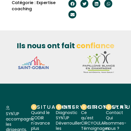
Catégorie :
Expertise
coaching
Ils nous ont fait
confiance
SITUATIONS
INTERVENTIONS
CIRCYOULAR
SYN'
Quand le
Diagnostic
Ce
Contact
SYN'UP
CODIR
SYN'UP
qu'est
Qui
accompagne
n'avance
Déverrouiller
CIRCYOULAR
sommes-
les
plus
les
Témoignages
nous ?
dirigeants,