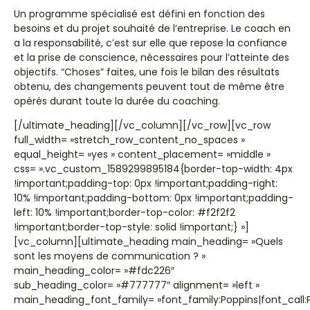
Un programme spécialisé est défini en fonction des
besoins et du projet souhaité de l’entreprise. Le coach en
a la responsabilité, c’est sur elle que repose la confiance
et la prise de conscience, nécessaires pour l’atteinte des
objectifs. “Choses” faites, une fois le bilan des résultats
obtenu, des changements peuvent tout de même être
opérés durant toute la durée du coaching.
[/ultimate_heading][/vc_column][/vc_row][vc_row
full_width= »stretch_row_content_no_spaces »
equal_height= »yes » content_placement= »middle »
css= ».vc_custom_1589299895184{border-top-width: 4px
!important;padding-top: 0px !important;padding-right:
10% !important;padding-bottom: 0px !important;padding-
left: 10% !important;border-top-color: #f2f2f2
!important;border-top-style: solid !important;} »]
[vc_column][ultimate_heading main_heading= »Quels
sont les moyens de communication ? »
main_heading_color= »#fdc226″
sub_heading_color= »#777777″ alignment= »left »
main_heading_font_family= »font_family:Poppins|font_call:P