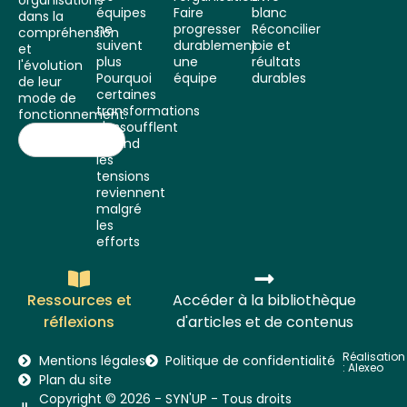
équipes
Faire
blanc
dans la
ne
progresser
Réconcilier
compréhension
suivent
durablement
joie et
et
plus
une
réultats
l'évolution
Pourquoi
équipe
durables
de leur
certaines
mode de
transformations
fonctionnement.
s'essoufflent
Quand
les
tensions
reviennent
malgré
les
efforts
Ressources et
Accéder à la bibliothèque
réflexions
d'articles et de contenus
Réalisation
Mentions légales
Politique de confidentialité
:
Alexeo
Plan du site
Copyright © 2026 - SYN'UP - Tous droits