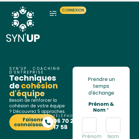
CONNEXION
SYN'UP : COACHING
D'ENTREPRISE
Techniques
Prendre un
de
cohésion
temps
d'équipe
d'échange
Besoin de renforcer la
Prénom &
cohésion de votre équipe
Nom
*
? Découvrez 5 approches.
TÉLÉPHONE
Faisons
06 70 26
connaissance
17 58
Prénom
Nom